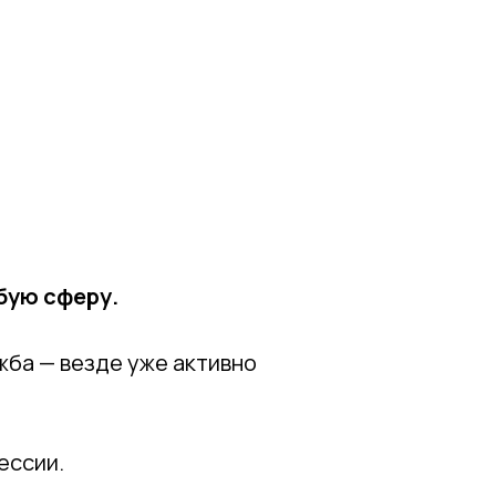
юбую сферу.
жба — везде уже активно
ессии.