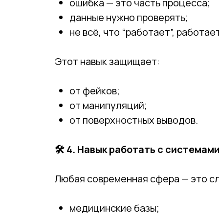
ошибка — это часть процесса;
данные нужно проверять;
не всё, что “работает”, работае
Этот навык защищает:
от фейков;
от манипуляций;
от поверхностных выводов.
🛠
4. Навык работать с системам
Любая современная сфера — это 
медицинские базы;