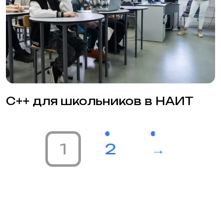
Преподаватели
Вопросы и ответы
Об академии
Отзывы
Вакансии
Фотогалерея
Блог
Контакты
Новосибирская Академия
Информационных Технологий (Академия
НАИТ)
Новосибирск, Красный проспект, 320/1
Карта сайта
Статьи