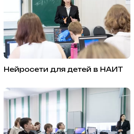
+7 (913) 243-81-53
+7 (913) 465-45-23
2994552@mail.ru
Адреса филиалов
Подготовительный факультет
Технический факультет
Графический факультет
Стоимость