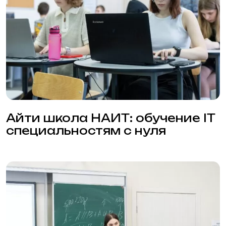
С++ для школьников в НАИТ
1
2
→