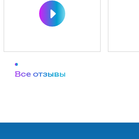
+7 (913) 243-81-53
+7 (913) 465-45-23
2994552@mail.ru
Адреса филиалов
Подготовительный факультет
Технический факультет
Графический факультет
Стоимость
Преподаватели
Вопросы и ответы