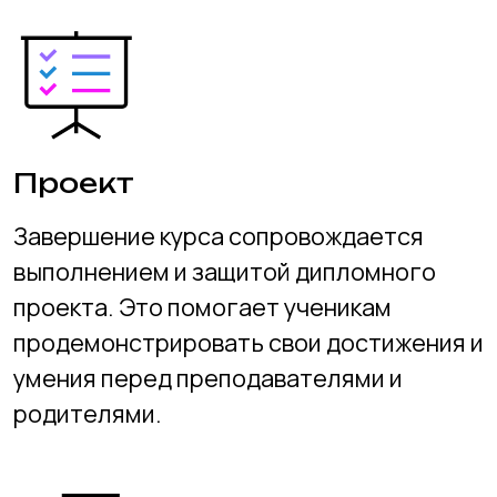
3-5 лет
Количество часов
4 часа в неделю
15 часов в месяц
135 часов в год
Размер группы 6-12 чел.
При оплате за год
руб. / мес.
4700
При оплате за полгода
руб. / мес.
4866
При оплате за семестр