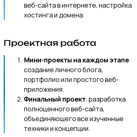
Интерактивные лекции
с
примерами из реальной жизни и
демонстрацией кода.
Практические задания
для
закрепления теории и развития
навыков.
Командная работа
для
улучшения навыков
сотрудничества и коммуникации.
Завершение модуля
Презентация финальных
проектов
перед группой и
преподавателями.
Обзор возможностей для