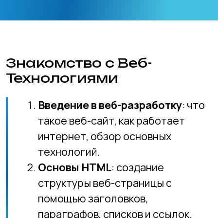
Введение в веб-разработку
: что
такое веб-сайт, как работает
интернет, обзор основных
технологий.
Основы HTML
: создание
структуры веб-страницы с
помощью заголовков,
параграфов, списков и ссылок.
Основы CSS
: стилизация веб-
страницы, работа с цветами,
шрифтами и отступами.
Создание Первого Сайта
Разметка страницы
:
использование блоков, секций и