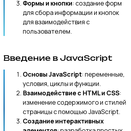
страницы с помощью JavaScript.
Создание интерактивных
элементов
: разработка простых
анимаций, всплывающих окон и
слайдеров.
Продвинутые Техники
Адаптивный дизайн
: создание
сайтов, которые отлично
выглядят на любых устройствах.
Работа с фреймворками
:
знакомство с популярными CSS-
фреймворками, такими как
Bootstrap.
Публикация сайта
: размещение