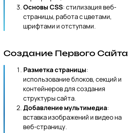
контейнеров для создания
структуры сайта.
Добавление мультимедиа
:
вставка изображений и видео на
веб-страницу.
Формы и кнопки
: создание форм
для сбора информации и кнопок
для взаимодействия с
пользователем.
Введение в JavaScript
Основы JavaScript
: переменные,
условия, циклы и функции.
Взаимодействие с HTML и CSS
:
изменение содержимого и стилей