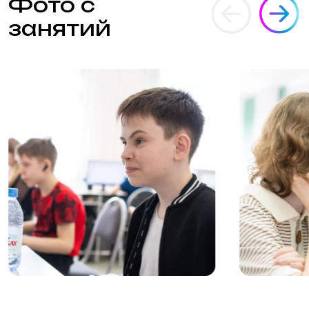
Помочь с выбором
Соглашаюсь с
политикой конфиденциальности
и
обработкой персональных данных
.
Вы можете отозвать своё согласие, написав на почту
2994552@mail.ru
Как проходит
обучение