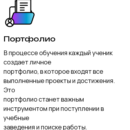
руб. / мес.
4950
При помесячной оплате
руб. / мес.
5000
Записать ребенка
на обучение