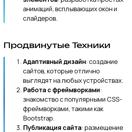
веб-сайта в интернете, настройка
хостинга и домена.
Проектная работа
Мини-проекты на каждом этапе
:
создание личного блога,
портфолио или простого веб-
приложения.
Финальный проект
: разработка
полноценного веб-сайта,
объединяющего все изученные
техники и концепции.
Методы обучения