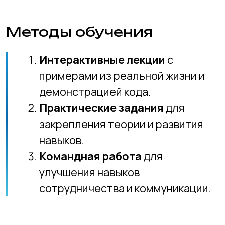
дальнейшего обучения
и
карьерного роста в области веб-
разработки.
Курс по разработке сайтов
для детей — это твой
первый шаг в мир веб-
технологий. После его
завершения ты сможешь
создавать красивые и
функциональные веб-
сайты, что станет отличной
основой для дальнейшего
изучения и
профессионального роста
в этой увлекательной