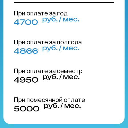
организацию
© 2001—2024, НАИТ.
Л035-01199-54/01083384
Сайт разработан