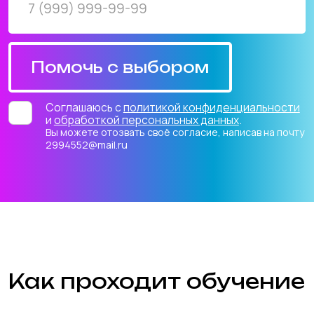
академических часа или раз в неделю по
выходным, 4 академических часа. Это
позволяет удобно совмещать обучение
с другими занятиями и хобби.
Команда
Занятия в группах способствуют
развитию навыков общения и
совместной работы. Ученики учатся
взаимодействовать друг с другом,
решая общие задачи и проекты.