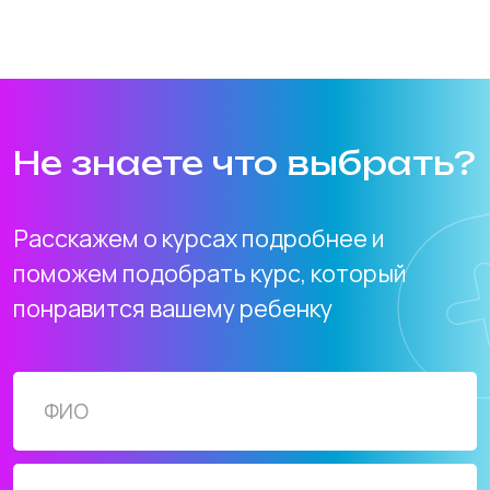
Филиалы
Наши филиалы расположены в разных
районах города, что делает обучение
доступным для всех. Вы легко найдете
удобное место для занятий неподалёку
от дома.
Расписание
Мы предлагаем два варианта
расписания: два раза в неделю по 2