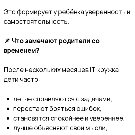
обучение строится вокруг проектов и
практики;
важен не шаблонный ответ, а логика
ребёнка;
преподаватель работает как
наставник, а не «лектор»;
дети могут двигаться в своём темпе;
создаётся среда, где нормально
спрашивать и пробовать.
В НАИТ мы рассматриваем IT-кружок как
пространство развития мышления, а не
просто ещё один предмет.
🎯
Вывод
IT-кружок — это не “ещё один курс”.