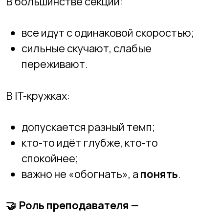
В IT-кружке:
Преподаватель —
наставник
:
задаёт вопросы,
подсказывает направление,
помогает разобраться,
поддерживает при ошибках.
Это формирует у ребёнка уверенность и
самостоятельность.
📌
Что замечают родители со
временем?
После нескольких месяцев IT-кружка
дети часто: