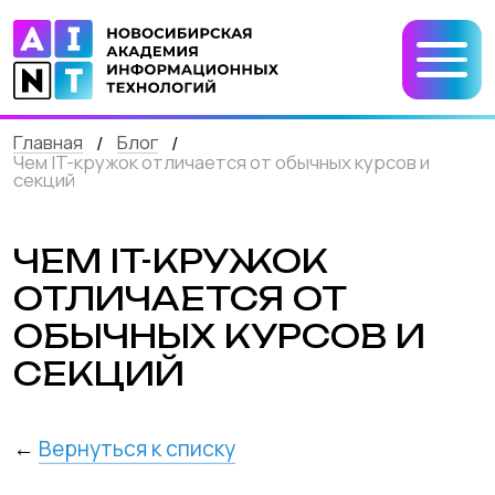
Главная
Блог
/
/
Чем IT-кружок отличается от обычных курсов и
секций
ЧЕМ IT-КРУЖОК
ОТЛИЧАЕТСЯ ОТ
ОБЫЧНЫХ КУРСОВ И
СЕКЦИЙ
←
Вернуться к списку
На первый взгляд, всё выглядит похоже:
ребёнок ходит на занятия, есть
преподаватель, программа, расписание.