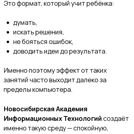
школьников: как попасть и
что нужно знать?
Какие навыки из IT
пригодятся, даже если
ребёнок станет врачом,
юристом или
предпринимателем
Виртуальная и
дополненная реальность в
образовании: будущее
уже здесь