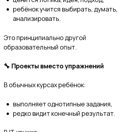
В IT-кружке:
каждый курс строится вокруг
проектов
;
есть начало, развитие и итог;
ребёнок видит, что он
создал
— игру,
модель, сайт, анимацию.
Проектность даёт мотивацию, которой
не хватает в школе.
🧩
Индивидуальный темп вместо
“равнения на группу”
В большинстве секций:
все идут с одинаковой скоростью;