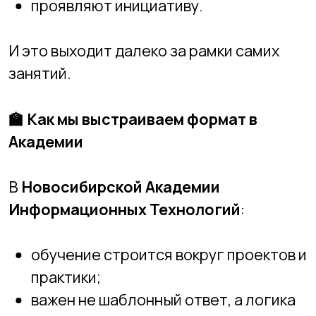
Это формат, который учит ребёнка:
думать,
искать решения,
не бояться ошибок,
доводить идеи до результата.
Именно поэтому эффект от таких
занятий часто выходит далеко за
пределы компьютера.
Новосибирская Академия
Информационных Технологий
создаёт
именно такую среду — спокойную,
практичную и ориентированную на
развитие ребёнка.