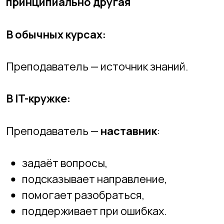
легче справляются с задачами,
перестают бояться ошибок,
становятся спокойнее и увереннее,
лучше объясняют свои мысли,
проявляют инициативу.
И это выходит далеко за рамки самих
занятий.
🏫
Как мы выстраиваем формат в
Академии
В
Новосибирской Академии
Информационных Технологий
: