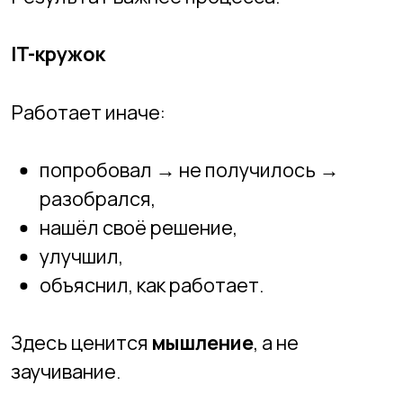
улучшил,
объяснил, как работает.
Здесь ценится
мышление
, а не
заучивание.
🎯
Фокус не на теме, а на навыках
В спортивных и творческих секциях:
важен конкретный результат (форма,
норматив, номер, конкурс);
есть чёткий эталон, к которому всех
ведут.
В IT: