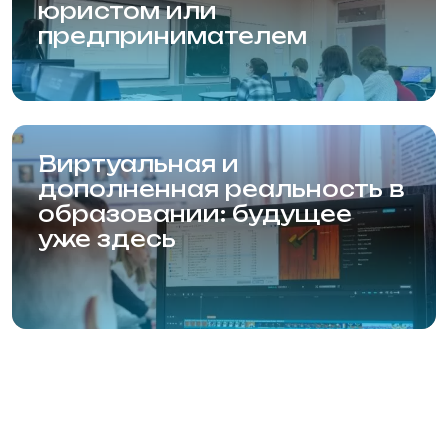
Карта сайта
Статьи
Политика конфиденциальности
Правила приёма в образовательную
организацию
© 2001—2024, НАИТ.
Л035-01199-54/01083384
Мы используем файлы cookie. Продолжая
использовать данный сайт, вы соглашаетесь с
Сайт разработан
этим в соответствии с условиями, указанными
по
ссылке
Согласен