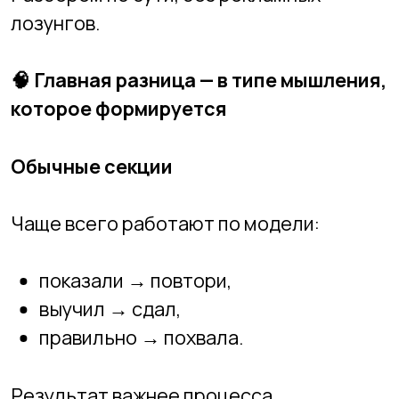
Обычные секции
Чаще всего работают по модели:
показали → повтори,
выучил → сдал,
правильно → похвала.
Результат важнее процесса.
IT-кружок
Работает иначе:
попробовал → не получилось →
разобрался,
нашёл своё решение,