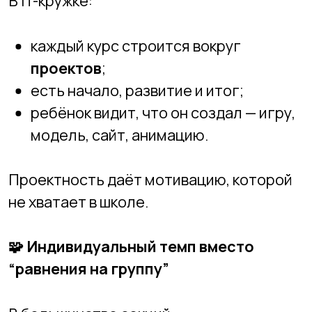
сильные скучают, слабые
переживают.
В IT-кружках:
допускается разный темп;
кто-то идёт глубже, кто-то
спокойнее;
важно не «обогнать», а
понять
.
🤝
Роль преподавателя —
принципиально другая
В обычных курсах:
Преподаватель — источник знаний.