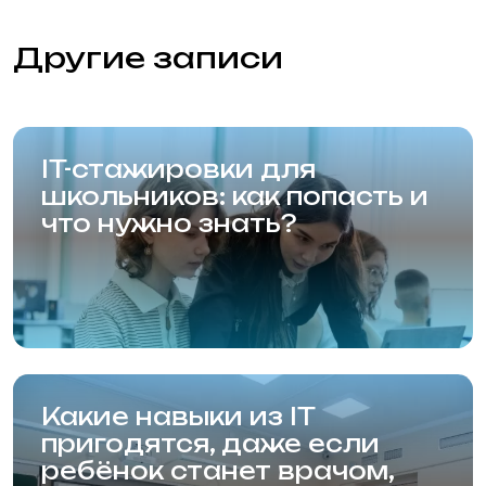
Стоимость
Преподаватели
Вопросы и ответы
Об академии
Отзывы
Вакансии
Фотогалерея
Блог
Контакты
Новосибирская Академия
Информационных Технологий (Академия
НАИТ)
Новосибирск, Красный проспект, 320/1